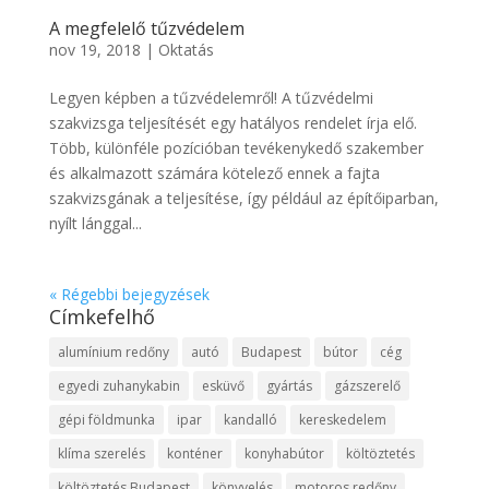
A megfelelő tűzvédelem
nov 19, 2018
|
Oktatás
Legyen képben a tűzvédelemről! A tűzvédelmi
szakvizsga teljesítését egy hatályos rendelet írja elő.
Több, különféle pozícióban tevékenykedő szakember
és alkalmazott számára kötelező ennek a fajta
szakvizsgának a teljesítése, így például az építőiparban,
nyílt lánggal...
« Régebbi bejegyzések
Címkefelhő
alumínium redőny
autó
Budapest
bútor
cég
egyedi zuhanykabin
esküvő
gyártás
gázszerelő
gépi földmunka
ipar
kandalló
kereskedelem
klíma szerelés
konténer
konyhabútor
költöztetés
költöztetés Budapest
könyvelés
motoros redőny