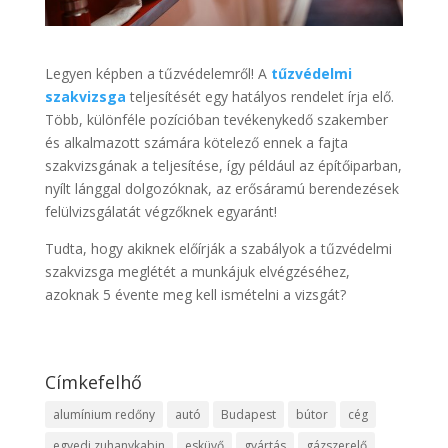
Legyen képben a tűzvédelemről! A
tűzvédelmi
szakvizsga
teljesítését egy hatályos rendelet írja elő.
Több, különféle pozícióban tevékenykedő szakember
és alkalmazott számára kötelező ennek a fajta
szakvizsgának a teljesítése, így például az építőiparban,
nyílt lánggal dolgozóknak, az erősáramú berendezések
felülvizsgálatát végzőknek egyaránt!
Tudta, hogy akiknek előírják a szabályok a tűzvédelmi
szakvizsga meglétét a munkájuk elvégzéséhez,
azoknak 5 évente meg kell ismételni a vizsgát?
Címkefelhő
alumínium redőny
autó
Budapest
bútor
cég
egyedi zuhanykabin
esküvő
gyártás
gázszerelő