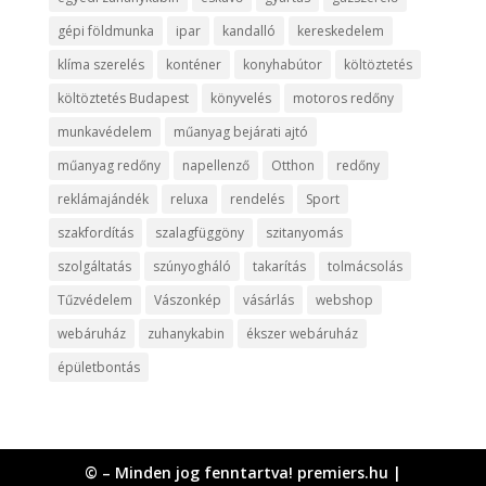
gépi földmunka
ipar
kandalló
kereskedelem
klíma szerelés
konténer
konyhabútor
költöztetés
költöztetés Budapest
könyvelés
motoros redőny
munkavédelem
műanyag bejárati ajtó
műanyag redőny
napellenző
Otthon
redőny
reklámajándék
reluxa
rendelés
Sport
szakfordítás
szalagfüggöny
szitanyomás
szolgáltatás
szúnyogháló
takarítás
tolmácsolás
Tűzvédelem
Vászonkép
vásárlás
webshop
webáruház
zuhanykabin
ékszer webáruház
épületbontás
© – Minden jog fenntartva! premiers.hu |