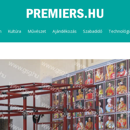
m
Kultúra
Művészet
Ajándékozás
Szabadidő
Technológi