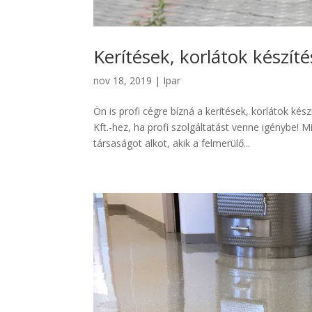
Kerítések, korlátok készíté
nov 18, 2019
|
Ipar
Ön is profi cégre bízná a kerítések, korlátok k
Kft.-hez, ha profi szolgáltatást venne igénybe!
társaságot alkot, akik a felmerülő...