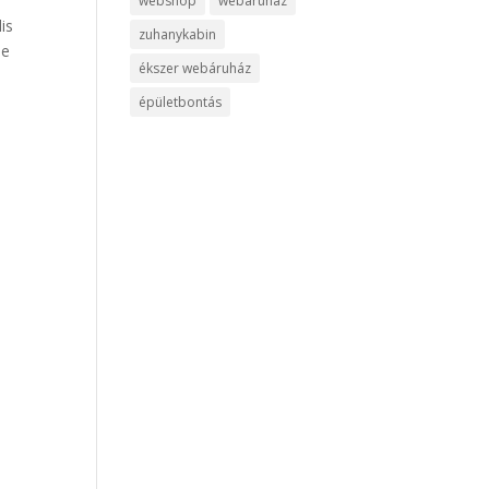
webshop
webáruház
is
zuhanykabin
je
ékszer webáruház
épületbontás