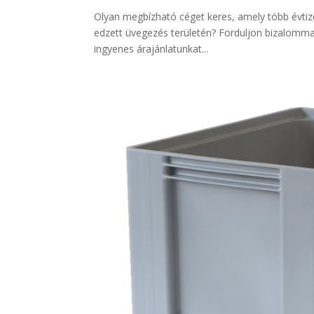
Olyan megbízható céget keres, amely több évtize
edzett üvegezés területén? Forduljon bizalommal a
ingyenes árajánlatunkat...