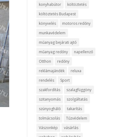
konyhabútor
költöztetés
költöztetés Budapest
könyvelés
motoros redőny
munkavédelem
műanyag bejárati ajtó
műanyag redőny
napellenző
Otthon
redőny
reklámajándék
reluxa
rendelés
Sport
szakfordítás
szalagfüggöny
szitanyomás
szolgáltatás
szúnyogháló
takarítás
tolmácsolás
Tűzvédelem
Vászonkép
vásárlás