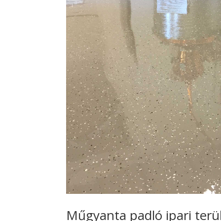
Műgyanta padló ipari terü