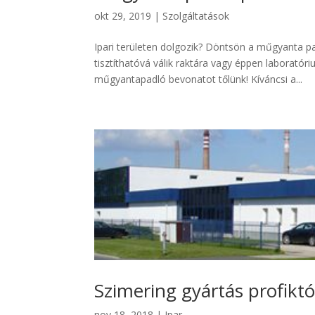
okt 29, 2019
|
Szolgáltatások
Ipari területen dolgozik? Döntsön a műgyanta p
tisztíthatóvá válik raktára vagy éppen laboratóri
műgyantapadló bevonatot tőlünk! Kíváncsi a...
Szimering gyártás profiktó
nov 18, 2018
|
Ipar