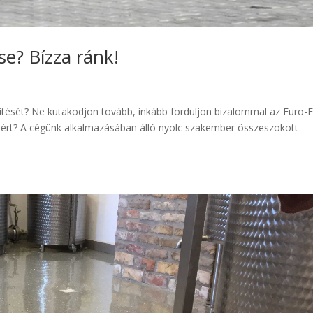
se? Bízza ránk!
észítését? Ne kutakodjon tovább, inkább forduljon bizalommal az Euro
 Miért? A cégünk alkalmazásában álló nyolc szakember összeszokott