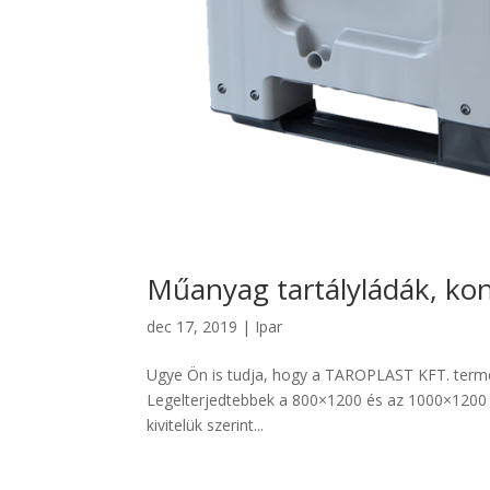
Műanyag tartályládák, kon
dec 17, 2019
|
Ipar
Ugye Ön is tudja, hogy a TAROPLAST KFT. termék
Legelterjedtebbek a 800×1200 és az 1000×1200 mm
kivitelük szerint...