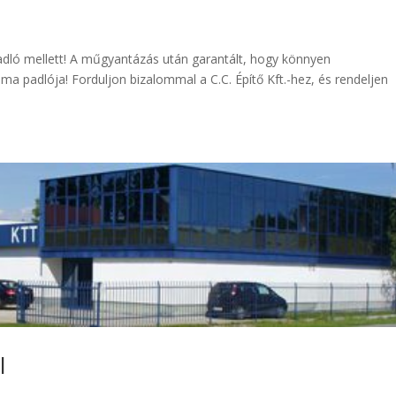
adló mellett! A műgyantázás után garantált, hogy könnyen
uma padlója! Forduljon bizalommal a C.C. Építő Kft.-hez, és rendeljen
l