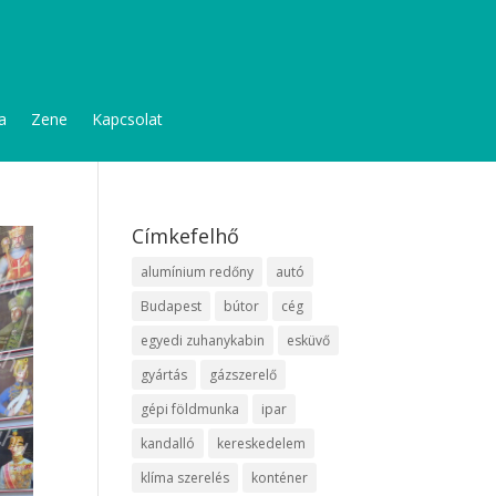
a
Zene
Kapcsolat
Címkefelhő
alumínium redőny
autó
Budapest
bútor
cég
egyedi zuhanykabin
esküvő
gyártás
gázszerelő
gépi földmunka
ipar
kandalló
kereskedelem
klíma szerelés
konténer