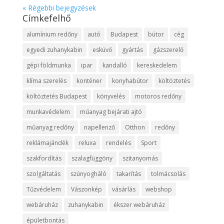
« Régebbi bejegyzések
Címkefelhő
alumínium redőny
autó
Budapest
bútor
cég
egyedi zuhanykabin
esküvő
gyártás
gázszerelő
gépi földmunka
ipar
kandalló
kereskedelem
klíma szerelés
konténer
konyhabútor
költöztetés
költöztetés Budapest
könyvelés
motoros redőny
munkavédelem
műanyag bejárati ajtó
műanyag redőny
napellenző
Otthon
redőny
reklámajándék
reluxa
rendelés
Sport
szakfordítás
szalagfüggöny
szitanyomás
szolgáltatás
szúnyogháló
takarítás
tolmácsolás
Tűzvédelem
Vászonkép
vásárlás
webshop
webáruház
zuhanykabin
ékszer webáruház
épületbontás