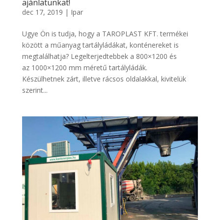
ajánlatunkat!
dec 17, 2019
|
Ipar
Ugye Ön is tudja, hogy a TAROPLAST KFT. termékei
között a műanyag tartályládákat, konténereket is
megtalálhatja? Legelterjedtebbek a 800×1200 és
az 1000×1200 mm méretű tartályládák.
Készülhetnek zárt, illetve rácsos oldalakkal, kivitelük
szerint...