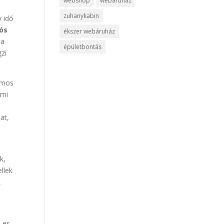
webshop
webáruház
zuhanykabin
 idő
iós
ékszer webáruház
 a
épületbontás
gzi
omos
ami
at,
k,
llek
k
9-es