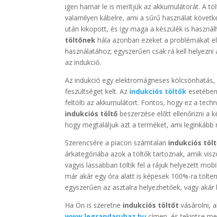
igen hamar le is merítjük az akkumulátorát. A tö
valamilyen kábelre, ami a sűrű használat követk
után kikopott, és így maga a készülék is haszná
töltőnek
hála azonban ezeket a problémákat el i
használatához; egyszerűen csak rá kell helyezni a 
az indukció.
Az indukció egy elektromágneses kölcsönhatás,
feszültséget kelt. Az
indukciós töltők
esetében 
feltölti az akkumulátort. Fontos, hogy ez a te
indukciós töltő
beszerzése előtt ellenőrizni a k
hogy megtaláljuk azt a terméket, ami leginkább 
Szerencsére a piacon számtalan
indukciós töl
árkategóriába azok a töltők tartoznak, amik visz
vagyis lassabban töltik fel a rájuk helyezett m
már akár egy óra alatt is képesek 100%-ra tölten
egyszerűen az asztalra helyezhetőek, vagy akár b
Ha Ön is szeretne
indukciós töltőt
vásárolni, 
www.legrandaruhaz.hu
címen, és tekintse me