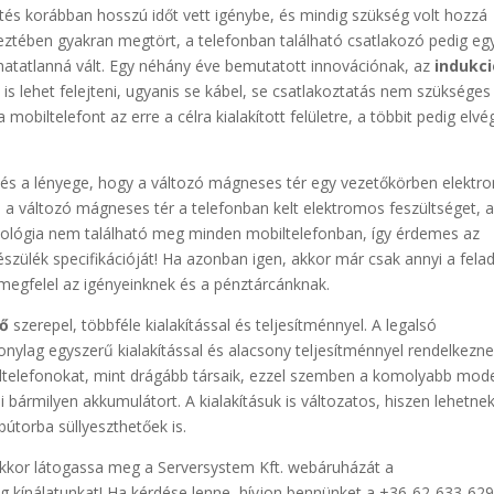
ltés korábban hosszú időt vett igénybe, és mindig szükség volt hozzá
eztében gyakran megtört, a telefonban található csatlakozó pedig egy
lhatatlanná vált. Egy néhány éve bemutatott innovációnak, az
indukc
s lehet felejteni, ugyanis se kábel, se csatlakoztatás nem szükséges
mobiltelefont az erre a célra kialakított felületre, a többit pedig elvé
 és a lényege, hogy a változó mágneses tér egy vezetőkörben elektr
a változó mágneses tér a telefonban kelt elektromos feszültséget, 
chnológia nem található meg minden mobiltelefonban, így érdemes az
észülék specifikációját! Ha azonban igen, akkor már csak annyi a felad
megfelel az igényeinknek és a pénztárcánknak.
tő
szerepel, többféle kialakítással és teljesítménnyel. A legalsó
onylag egyszerű kialakítással és alacsony teljesítménnyel rendelkezne
obiltelefonokat, mint drágább társaik, ezzel szemben a komolyabb mode
i bármilyen akkumulátort. A kialakításuk is változatos, hiszen lehetne
útorba süllyeszthetőek is.
akkor látogassa meg a Serversystem Kft. webáruházát a
g kínálatunkat! Ha kérdése lenne, hívjon bennünket a +36-62-633-62