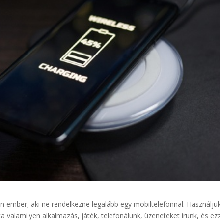
n ember, aki ne rendelkezne legalább egy mobiltelefonnal. Használju
a valamilyen alkalmazás, játék, telefonálunk, üzeneteket írunk, és ez