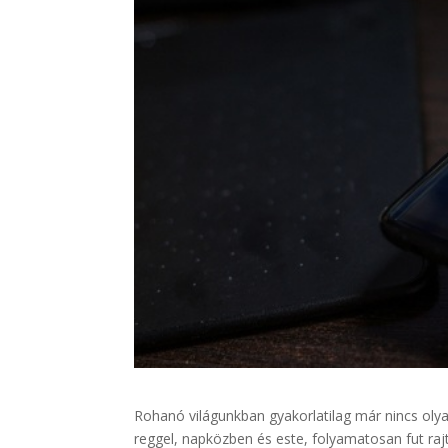
Rohanó világunkban gyakorlatilag már nincs olya
reggel, napközben és este, folyamatosan fut rajt