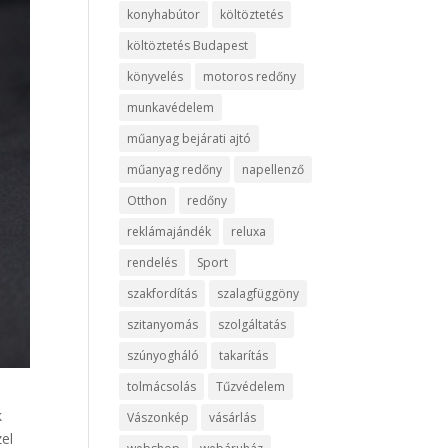
konyhabútor
költöztetés
költöztetés Budapest
könyvelés
motoros redőny
munkavédelem
műanyag bejárati ajtó
műanyag redőny
napellenző
Otthon
redőny
reklámajándék
reluxa
rendelés
Sport
szakfordítás
szalagfüggöny
szitanyomás
szolgáltatás
szúnyogháló
takarítás
tolmácsolás
Tűzvédelem
k
Vászonkép
vásárlás
zel