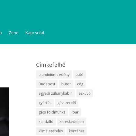
a
Zene
Kapcsolat
Címkefelhő
alumínium redőny
autó
Budapest
bútor
cég
egyedi zuhanykabin
esküvő
gyártás
gázszerelő
gépi földmunka
ipar
kandalló
kereskedelem
klíma szerelés
konténer