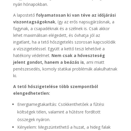
nyári hónapokban.
A lapostető
folyamatosan ki van téve az időjárási
viszontagságoknak
, így az erős napsugárzásnak, a
fagynak, a csapadéknak és a szélnek is. Csak akkor
lehet maximálisan elégedett, és óvhatja jól az
ingatlant, ha a tető hőszigetelés szorosan kapcsolódik
a vízszigeteléssel. Együtt a kettő teszi lehetővé a
hatékony védelmet.
Nem csak a hőveszteség
jelent gondot, hanem a beázás is
, ami miatt
penészesedés, komoly statikai problémák alakulhatnak
ki.
A tető hőszigetelése több szempontból
elengedhetetlen:
Energiamegtakarítás: Csökkenthetőek a fűtési
költségek télen, valamint a hűtésre fordított
összegek nyáron.
Kényelem: Megszüntethető a huzat, a hideg falak