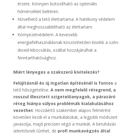
érzete. Könnyen biztosítható az optimális
hőmérséklet beltéren.
Növelhető a tető élettartama: A hatékony védelem
által meghosszabbítható az élettartam.
Környezetvédelem: A kevesebb
energiafelhasználásnak köszönhetően kisebb a szén-
dioxid-kibocsátás, ezáltal hozzájárulhat a
fenntarthatósághoz.
Miért lényeges a szakszerű kivitelezés?
Felújításnál és új ingatlan építésénél is fontos
a
tető hőszigetelése.
A nem megfelelő rétegrend, a
rosszul illesztett szigetelőanyagok, a párazáró
réteg hiánya súlyos problémák kialakulásához
vezethet
. Hozzáértő szakember alapos felmérést
követően kezdi el a munkálatokat, a legjobb módszert
javasolja, majd precízen végzi a munkát. A beruházás
jelentősnek tűnhet, de
profi munkavégzés által