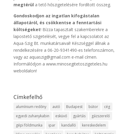
megtérül
a tető hőszigetelésére fordított összeg.
Gondoskodjon az ingatlan kifogástalan
állapotáról, és csökkentse a fenntartási
költségeket
! Bízza tapasztalt szakemberekre a
lapostető szigetelését, vegye fel a kapcsolatot az
Aqua-Szig Bt. munkatársaival! Készséggel állnak a
rendelkezésére a 06-20-9341490-es telefonszámon,
vagy az aquaszig@gmail.com e-mail címen.
Informálódjon a www.minosegitetoszigeteles.hu
weboldalon!
Címkefelhő
alumínium redőny
autó
Budapest
bútor
cég
egyedi zuhanykabin
esküvő
gyártás
gázszerelő
gépi földmunka
ipar
kandalló
kereskedelem