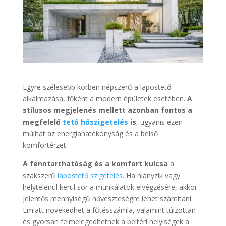
Egyre szélesebb körben népszerű a lapostető
alkalmazása, főként a modern épületek esetében.
A
stílusos megjelenés mellett azonban fontos a
megfelelő
tető hőszigetelés
is
, ugyanis ezen
múlhat az energiahatékonyság és a belső
komfortérzet.
A fenntarthatóság és a komfort kulcsa
a
szakszerű
lapostető szigetelés
. Ha hiányzik vagy
helytelenül kerül sor a munkálatok elvégzésére, akkor
jelentős mennyiségű hőveszteségre lehet számítani.
Emiatt növekedhet a fűtésszámla, valamint túlzottan
és gyorsan felmelegedhetnek a beltéri helyiségek a