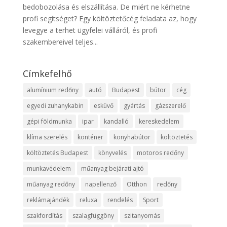
bedobozolása és elszállítása. De miért ne kérhetne
profi segítséget? Egy költöztetőcég feladata az, hogy
levegye a terhet ügyfelei válláról, és profi
szakembereivel teljes...
Címkefelhő
alumínium redőny
autó
Budapest
bútor
cég
egyedi zuhanykabin
esküvő
gyártás
gázszerelő
gépi földmunka
ipar
kandalló
kereskedelem
klíma szerelés
konténer
konyhabútor
költöztetés
költöztetés Budapest
könyvelés
motoros redőny
munkavédelem
műanyag bejárati ajtó
műanyag redőny
napellenző
Otthon
redőny
reklámajándék
reluxa
rendelés
Sport
szakfordítás
szalagfüggöny
szitanyomás