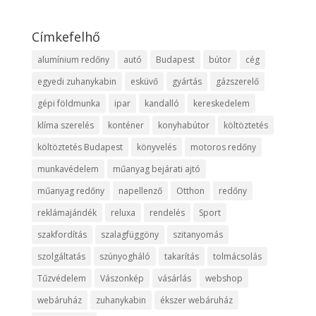
Címkefelhő
alumínium redőny
autó
Budapest
bútor
cég
egyedi zuhanykabin
esküvő
gyártás
gázszerelő
gépi földmunka
ipar
kandalló
kereskedelem
klíma szerelés
konténer
konyhabútor
költöztetés
költöztetés Budapest
könyvelés
motoros redőny
munkavédelem
műanyag bejárati ajtó
műanyag redőny
napellenző
Otthon
redőny
reklámajándék
reluxa
rendelés
Sport
szakfordítás
szalagfüggöny
szitanyomás
szolgáltatás
szúnyogháló
takarítás
tolmácsolás
Tűzvédelem
Vászonkép
vásárlás
webshop
webáruház
zuhanykabin
ékszer webáruház