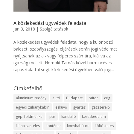
A közlekedési ügyvédek feladata
jan 3, 2018
|
Szolgáltatások
A közlekedési ügyvédek feladata, hogy a különböző
baleset, szabályszegési eljárások során jogi védelmet
nyújtsanak az al- vagy felperes számára, kiállva az
igazság mellett. Homoki Tamás közel harmincéves
tapasztalattal segít közlekedési ügyekben való jogi...
Címkefelhő
alumínium redőny
autó
Budapest
bútor
cég
egyedi zuhanykabin
esküvő
gyártás
gázszerelő
gépi földmunka
ipar
kandalló
kereskedelem
klíma szerelés
konténer
konyhabútor
költöztetés