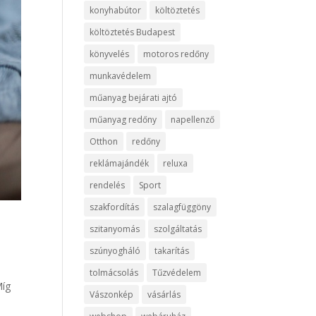
konyhabútor
költöztetés
költöztetés Budapest
könyvelés
motoros redőny
munkavédelem
műanyag bejárati ajtó
műanyag redőny
napellenző
Otthon
redőny
reklámajándék
reluxa
rendelés
Sport
szakfordítás
szalagfüggöny
szitanyomás
szolgáltatás
szúnyogháló
takarítás
tolmácsolás
Tűzvédelem
Míg
Vászonkép
vásárlás