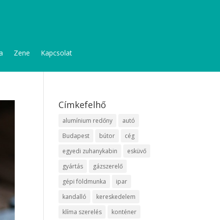
a
Zene
Kapcsolat
Címkefelhő
alumínium redőny
autó
Budapest
bútor
cég
egyedi zuhanykabin
esküvő
gyártás
gázszerelő
gépi földmunka
ipar
kandalló
kereskedelem
klíma szerelés
konténer