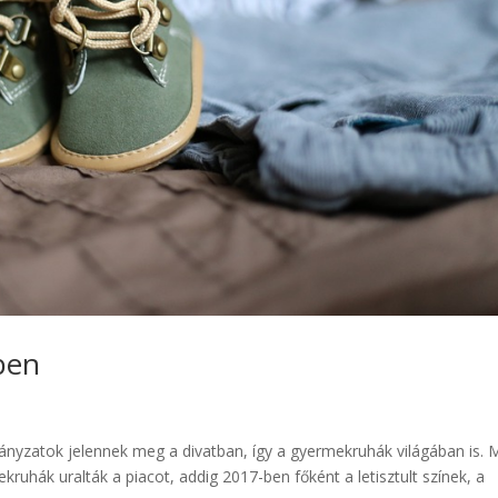
ben
rányzatok jelennek meg a divatban, így a gyermekruhák világában is. 
kruhák uralták a piacot, addig 2017-ben főként a letisztult színek, a