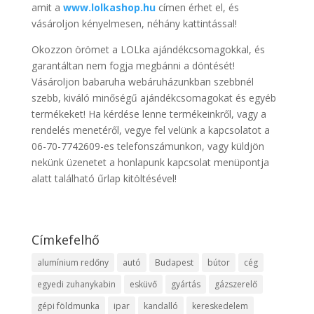
amit a
www.lolkashop.hu
címen érhet el, és
vásároljon kényelmesen, néhány kattintással!
Okozzon örömet a LOLka ajándékcsomagokkal, és
garantáltan nem fogja megbánni a döntését!
Vásároljon babaruha webáruházunkban szebbnél
szebb, kiváló minőségű ajándékcsomagokat és egyéb
termékeket! Ha kérdése lenne termékeinkről, vagy a
rendelés menetéről, vegye fel velünk a kapcsolatot a
06-70-7742609-es telefonszámunkon, vagy küldjön
nekünk üzenetet a honlapunk kapcsolat menüpontja
alatt található űrlap kitöltésével!
Címkefelhő
alumínium redőny
autó
Budapest
bútor
cég
egyedi zuhanykabin
esküvő
gyártás
gázszerelő
gépi földmunka
ipar
kandalló
kereskedelem