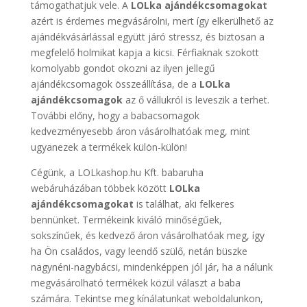
támogathatjuk vele. A
LOLka ajándékcsomagokat
azért is érdemes megvásárolni, mert így elkerülhető az
ajándékvásárlással együtt járó stressz, és biztosan a
megfelelő holmikat kapja a kicsi. Férfiaknak szokott
komolyabb gondot okozni az ilyen jellegű
ajándékcsomagok összeállítása, de a
LOLka
ajándékcsomagok
az ő vállukról is leveszik a terhet.
További előny, hogy a babacsomagok
kedvezményesebb áron vásárolhatóak meg, mint
ugyanezek a termékek külön-külön!
Cégünk, a LOLkashop.hu Kft. babaruha
webáruházában többek között
LOLka
ajándékcsomagokat
is találhat, aki felkeres
bennünket. Termékeink kiváló minőségűek,
sokszínűek, és kedvező áron vásárolhatóak meg, így
ha Ön családos, vagy leendő szülő, netán büszke
nagynéni-nagybácsi, mindenképpen jól jár, ha a nálunk
megvásárolható termékek közül választ a baba
számára. Tekintse meg kínálatunkat weboldalunkon,