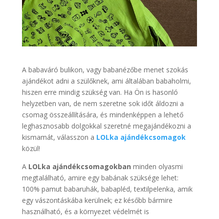
A babaváró bulikon, vagy babanézőbe menet szokás
ajándékot adni a szülőknek, ami általában babaholmi,
hiszen erre mindig szükség van. Ha Ön is hasonló
helyzetben van, de nem szeretne sok időt áldozni a
csomag összeállítására, és mindenképpen a lehető
leghasznosabb dolgokkal szeretné megajándékozni a
kismamát, válasszon a
LOLka ajándékcsomagok
közül!
A
LOLka ajándékcsomagokban
minden olyasmi
megtalálható, amire egy babának szüksége lehet:
100% pamut babaruhák, babapléd, textilpelenka, amik
egy vászontáskába kerülnek; ez később bármire
használható, és a környezet védelmét is