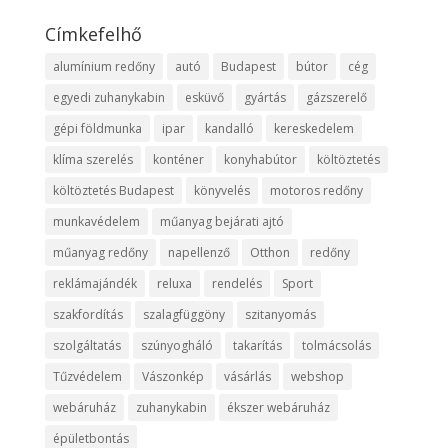
Címkefelhő
alumínium redőny
autó
Budapest
bútor
cég
egyedi zuhanykabin
esküvő
gyártás
gázszerelő
gépi földmunka
ipar
kandalló
kereskedelem
klíma szerelés
konténer
konyhabútor
költöztetés
költöztetés Budapest
könyvelés
motoros redőny
munkavédelem
műanyag bejárati ajtó
műanyag redőny
napellenző
Otthon
redőny
reklámajándék
reluxa
rendelés
Sport
szakfordítás
szalagfüggöny
szitanyomás
szolgáltatás
szúnyogháló
takarítás
tolmácsolás
Tűzvédelem
Vászonkép
vásárlás
webshop
webáruház
zuhanykabin
ékszer webáruház
épületbontás