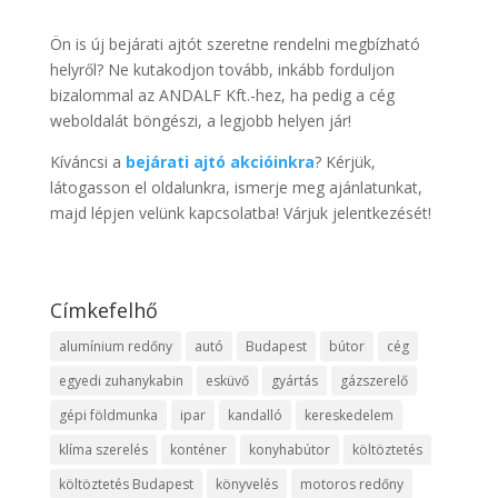
Ön is új bejárati ajtót szeretne rendelni megbízható
helyről? Ne kutakodjon tovább, inkább forduljon
bizalommal az ANDALF Kft.-hez, ha pedig a cég
weboldalát böngészi, a legjobb helyen jár!
Kíváncsi a
bejárati ajtó akcióinkra
? Kérjük,
látogasson el oldalunkra, ismerje meg ajánlatunkat,
majd lépjen velünk kapcsolatba! Várjuk jelentkezését!
Címkefelhő
alumínium redőny
autó
Budapest
bútor
cég
egyedi zuhanykabin
esküvő
gyártás
gázszerelő
gépi földmunka
ipar
kandalló
kereskedelem
klíma szerelés
konténer
konyhabútor
költöztetés
költöztetés Budapest
könyvelés
motoros redőny