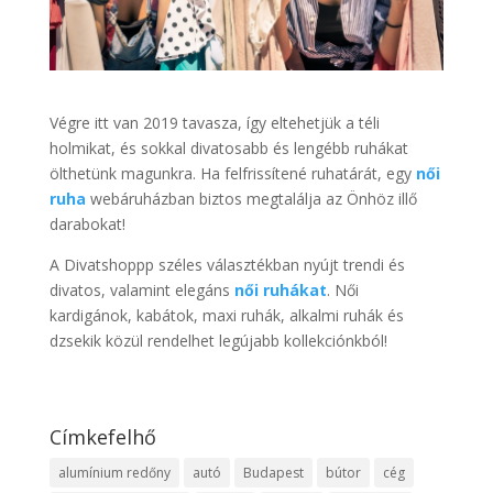
Végre itt van 2019 tavasza, így eltehetjük a téli
holmikat, és sokkal divatosabb és lengébb ruhákat
ölthetünk magunkra. Ha felfrissítené ruhatárát, egy
női
ruha
webáruházban biztos megtalálja az Önhöz illő
darabokat!
A Divatshoppp széles választékban nyújt trendi és
divatos, valamint elegáns
női ruhákat
. Női
kardigánok, kabátok, maxi ruhák, alkalmi ruhák és
dzsekik közül rendelhet legújabb kollekciónkból!
Címkefelhő
alumínium redőny
autó
Budapest
bútor
cég