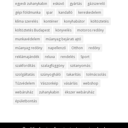
egyedi zuhanykabin
esküvő
gyártás
gázszerelő
gépi földmunka
ipar
kandalló
kereskedelem
klíma szerelés
konténer
konyhabútor
költöztetés
költöztetés Budapest
könyvelés
motoros redőny
munkavédelem
műanyag bejárati ajtó
műanyag redőny
napellenző
Otthon
redőny
reklámajándék
reluxa
rendelés
Sport
szakfordítás
szalagfüggöny
szitanyomás
szolgáltatás
szúnyogháló
takarítás
tolmácsolás
Tűzvédelem
Vászonkép
vásárlás
webshop
webáruház
zuhanykabin
ékszer webáruház
épületbontás