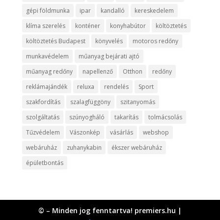
gépi földmunka
ipar
kandalló
kereskedelem
klíma szerelés
konténer
konyhabútor
költöztetés
költöztetés Budapest
könyvelés
motoros redőny
munkavédelem
műanyag bejárati ajtó
műanyag redőny
napellenző
Otthon
redőny
reklámajándék
reluxa
rendelés
Sport
szakfordítás
szalagfüggöny
szitanyomás
szolgáltatás
szúnyogháló
takarítás
tolmácsolás
Tűzvédelem
Vászonkép
vásárlás
webshop
webáruház
zuhanykabin
ékszer webáruház
épületbontás
© – Minden jog fenntartva! premiers.hu |