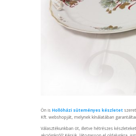
Ön is
Hollóházi süteményes készletet
szeret
Kft. webshopját, melynek kínálatában garantált
Választékunkban öt, illetve hétrészes készleteke
akcióinkról? Kérjük, látogasson el oldalunkra, is