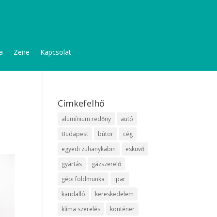
a
Zene
Kapcsolat
z
Címkefelhő
alumínium redőny
autó
Budapest
bútor
cég
egyedi zuhanykabin
esküvő
gyártás
gázszerelő
gépi földmunka
ipar
kandalló
kereskedelem
klíma szerelés
konténer