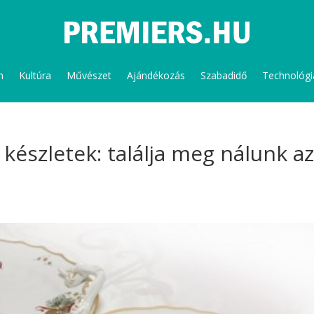
m
Kultúra
Művészet
Ajándékozás
Szabadidő
Technológi
készletek: találja meg nálunk a