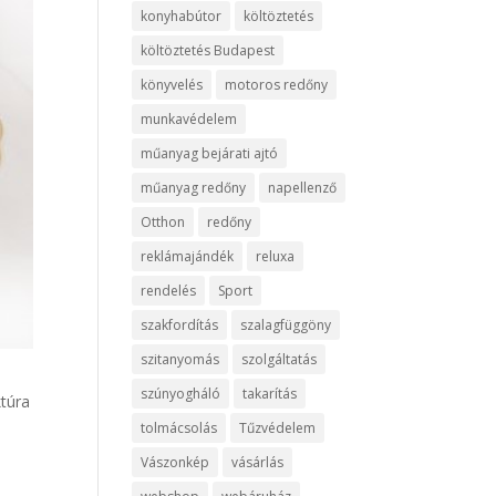
konyhabútor
költöztetés
költöztetés Budapest
könyvelés
motoros redőny
munkavédelem
műanyag bejárati ajtó
műanyag redőny
napellenző
Otthon
redőny
reklámajándék
reluxa
rendelés
Sport
szakfordítás
szalagfüggöny
szitanyomás
szolgáltatás
szúnyogháló
takarítás
ktúra
tolmácsolás
Tűzvédelem
Vászonkép
vásárlás