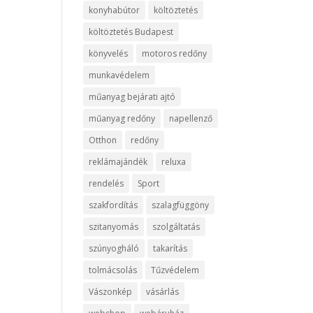
konyhabútor
költöztetés
költöztetés Budapest
könyvelés
motoros redőny
munkavédelem
műanyag bejárati ajtó
műanyag redőny
napellenző
Otthon
redőny
reklámajándék
reluxa
rendelés
Sport
szakfordítás
szalagfüggöny
szitanyomás
szolgáltatás
szúnyogháló
takarítás
tolmácsolás
Tűzvédelem
Vászonkép
vásárlás