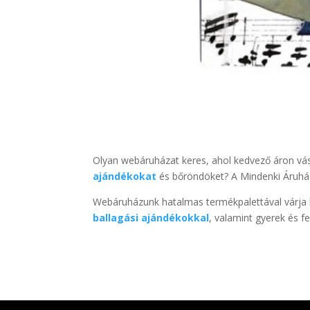
Olyan webáruházat keres, ahol kedvező áron vás
ajándékokat
és bőröndöket? A Mindenki Áruház
Webáruházunk hatalmas termékpalettával várja k
ballagási ajándékokkal
, valamint gyerek és f