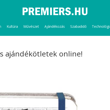
m
Kultúra
Művészet
Ajándékozás
Szabadidő
Technológi
s ajándékötletek online!