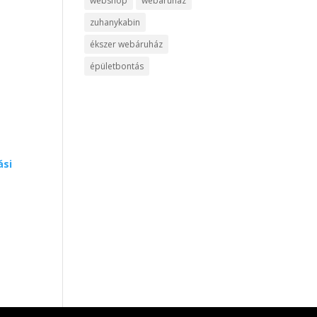
webshop
webáruház
zuhanykabin
ékszer webáruház
épületbontás
ási