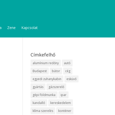
a
Zene
Kapcsolat
Címkefelhő
alumínium redőny
autó
Budapest
bútor
cég
egyedi zuhanykabin
esküvő
gyártás
gázszerelő
gépi földmunka
ipar
kandalló
kereskedelem
klíma szerelés
konténer