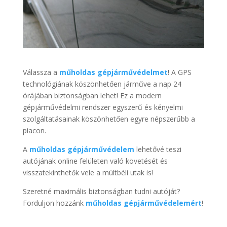
Válassza a
műholdas gépjárművédelmet
! A GPS
technológiának köszönhetően járműve a nap 24
órájában biztonságban lehet! Ez a modern
gépjárművédelmi rendszer egyszerű és kényelmi
szolgáltatásainak köszönhetően egyre népszerűbb a
piacon.
A
műholdas gépjárművédelem
lehetővé teszi
autójának online felületen való követését és
visszatekinthetők vele a múltbéli utak is!
Szeretné maximális biztonságban tudni autóját?
Forduljon hozzánk
műholdas gépjárművédelemért
!