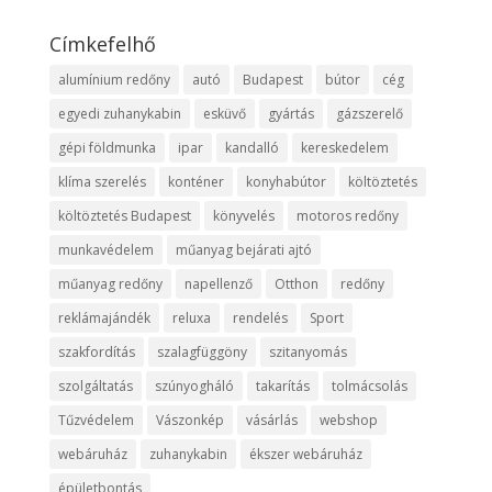
Címkefelhő
alumínium redőny
autó
Budapest
bútor
cég
egyedi zuhanykabin
esküvő
gyártás
gázszerelő
gépi földmunka
ipar
kandalló
kereskedelem
klíma szerelés
konténer
konyhabútor
költöztetés
költöztetés Budapest
könyvelés
motoros redőny
munkavédelem
műanyag bejárati ajtó
műanyag redőny
napellenző
Otthon
redőny
reklámajándék
reluxa
rendelés
Sport
szakfordítás
szalagfüggöny
szitanyomás
szolgáltatás
szúnyogháló
takarítás
tolmácsolás
Tűzvédelem
Vászonkép
vásárlás
webshop
webáruház
zuhanykabin
ékszer webáruház
épületbontás