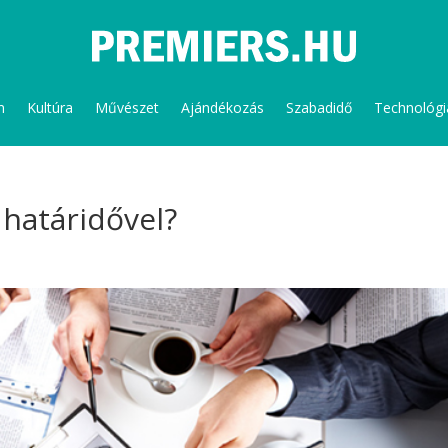
m
Kultúra
Művészet
Ajándékozás
Szabadidő
Technológi
 határidővel?