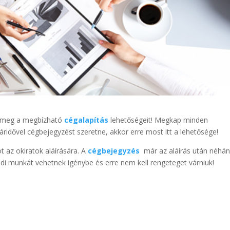
e meg a megbízható
cégalapítás
lehetőségeit! Megkap minden
táridővel cégbejegyzést szeretne, akkor erre most itt a lehetősége!
t az okiratok aláírására. A
cégbejegyzés
már az aláírás után néhá
édi munkát vehetnek igénybe és erre nem kell rengeteget várniuk!