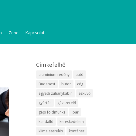
a
Zene
Kapcsolat
Címkefelhő
alumínium redőny
autó
Budapest
bútor
cég
egyedi zuhanykabin
esküvő
gyártás
gázszerelő
gépi földmunka
ipar
kandalló
kereskedelem
klíma szerelés
konténer