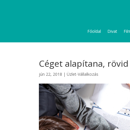
Főoldal
Divat
Fil
Céget alapítana, rövid
jún 22, 2018
|
Üzlet-Vállalkozás