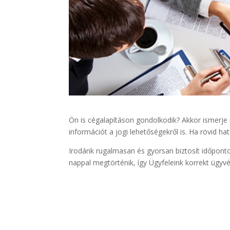
Ön is cégalapításon gondolkodik? Akkor ismerj
információt a jogi lehetőségekről is. Ha rövid ha
Irodánk rugalmasan és gyorsan biztosít időponto
nappal megtörténik, így Ügyfeleink korrekt ügyv