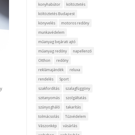
konyhabútor
költöztetés
költöztetés Budapest
könyvelés
motoros redőny
munkavédelem
műanyag bejárati ajtó
műanyag redőny
napellenző
Otthon
redőny
reklámajándék
reluxa
rendelés
Sport
ny
szakfordítás
szalagfüggöny
szitanyomás
szolgáltatás
szúnyogháló
takarítás
tolmácsolás
Tűzvédelem
Vászonkép
vásárlás