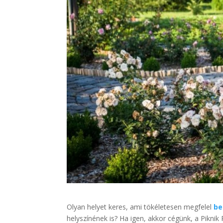
Olyan helyet keres, ami tökéletesen megfelel
be
helyszínének is? Ha igen, akkor cégünk, a Piknik 