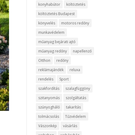
konyhabútor
költöztetés
költöztetés Budapest
könyvelés
motoros redőny
munkavédelem
műanyag bejárati ajtó
műanyag redőny
napellenző
Otthon
redőny
reklámajándék
reluxa
rendelés
Sport
szakfordítás
szalagfüggöny
szitanyomás
szolgáltatás
szúnyogháló
takarítás
tolmácsolás
Tűzvédelem
Vászonkép
vásárlás