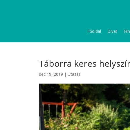
Főoldal
Divat
Fil
Táborra keres helyszí
dec 19, 2019
|
Utazás