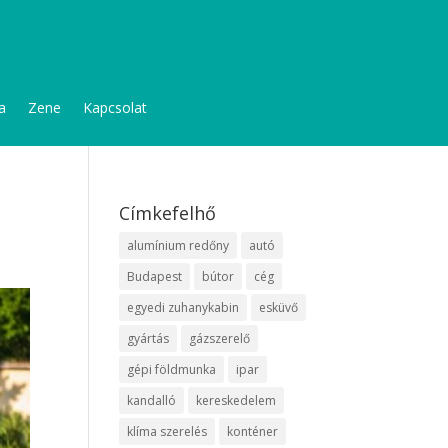
a
Zene
Kapcsolat
Címkefelhő
alumínium redőny
autó
Budapest
bútor
cég
egyedi zuhanykabin
esküvő
gyártás
gázszerelő
gépi földmunka
ipar
kandalló
kereskedelem
klíma szerelés
konténer