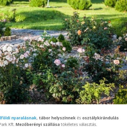
lföldi nyaralásnak
,
tábor helyszínnek
és
osztálykirándulás
Park Kft.
Mezőberényi szállása
tökéletes választás.