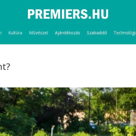
m
Kultúra
Művészet
Ajándékozás
Szabadidő
Technológi
nt?