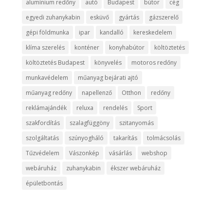
alumínium redőny
autó
Budapest
bútor
cég
egyedi zuhanykabin
esküvő
gyártás
gázszerelő
gépi földmunka
ipar
kandalló
kereskedelem
klíma szerelés
konténer
konyhabútor
költöztetés
költöztetés Budapest
könyvelés
motoros redőny
munkavédelem
műanyag bejárati ajtó
műanyag redőny
napellenző
Otthon
redőny
reklámajándék
reluxa
rendelés
Sport
szakfordítás
szalagfüggöny
szitanyomás
szolgáltatás
szúnyogháló
takarítás
tolmácsolás
Tűzvédelem
Vászonkép
vásárlás
webshop
webáruház
zuhanykabin
ékszer webáruház
épületbontás