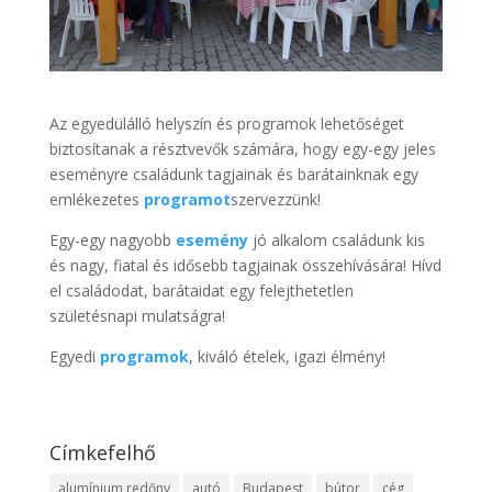
Az egyedülálló helyszín és programok lehetőséget
biztosítanak a résztvevők számára, hogy egy-egy jeles
eseményre családunk tagjainak és barátainknak egy
emlékezetes
programot
szervezzünk!
Egy-egy nagyobb
esemény
jó alkalom családunk kis
és nagy, fiatal és idősebb tagjainak összehívására! Hívd
el családodat, barátaidat egy felejthetetlen
születésnapi mulatságra!
Egyedi
programok
, kiváló ételek, igazi élmény!
Címkefelhő
alumínium redőny
autó
Budapest
bútor
cég