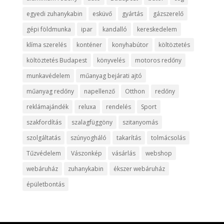
egyedi zuhanykabin
esküvő
gyártás
gázszerelő
gépi földmunka
ipar
kandalló
kereskedelem
klíma szerelés
konténer
konyhabútor
költöztetés
költöztetés Budapest
könyvelés
motoros redőny
munkavédelem
műanyag bejárati ajtó
műanyag redőny
napellenző
Otthon
redőny
reklámajándék
reluxa
rendelés
Sport
szakfordítás
szalagfüggöny
szitanyomás
szolgáltatás
szúnyogháló
takarítás
tolmácsolás
Tűzvédelem
Vászonkép
vásárlás
webshop
webáruház
zuhanykabin
ékszer webáruház
épületbontás