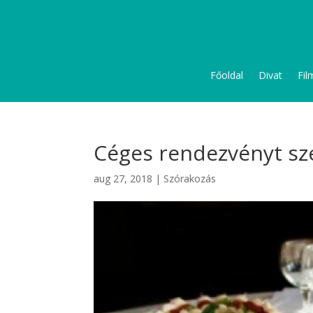
Főoldal
Divat
Fil
Céges rendezvényt sz
aug 27, 2018
|
Szórakozás