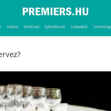
m
Kultúra
Művészet
Ajándékozás
Szabadidő
Technológi
ervez?