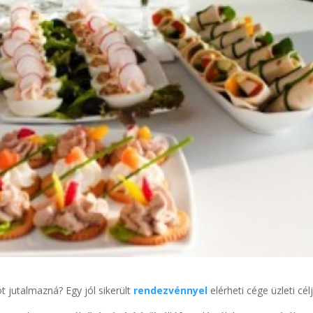
t jutalmazná? Egy jól sikerült
rendezvénnyel
elérheti cége üzleti célj