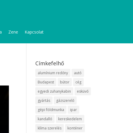
a
Zene
Kapcsolat
Címkefelhő
alumínium redőny
autó
Budapest
bútor
cég
egyedi zuhanykabin
esküvő
gyártás
gázszerelő
gépi földmunka
ipar
kandalló
kereskedelem
klíma szerelés
konténer