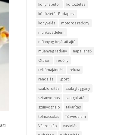
konyhabútor
költöztetés
költöztetés Budapest
könyvelés
motoros redőny
munkavédelem
műanyag bejárati ajtó
műanyag redőny
napellenző
Otthon
redőny
reklámajándék
reluxa
rendelés
Sport
szakfordítás
szalagfüggöny
szitanyomás
szolgáltatás
szúnyogháló
takarítás
tolmácsolás
Tűzvédelem
ait!
Vászonkép
vásárlás