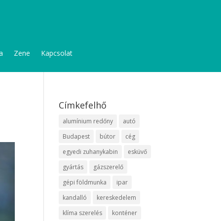
a
Zene
Kapcsolat
Címkefelhő
alumínium redőny
autó
Budapest
bútor
cég
egyedi zuhanykabin
esküvő
gyártás
gázszerelő
gépi földmunka
ipar
kandalló
kereskedelem
klíma szerelés
konténer