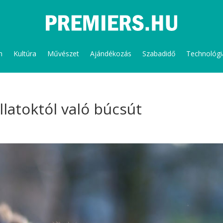
m
Kultúra
Művészet
Ajándékozás
Szabadidő
Technológi
latoktól való búcsút