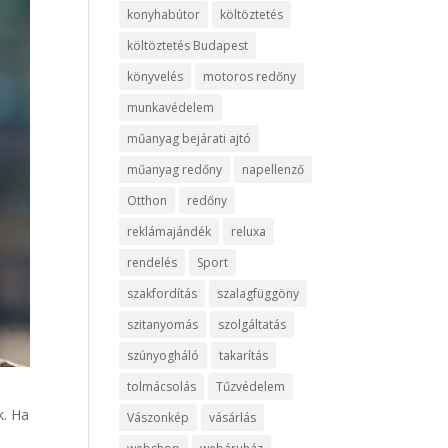
konyhabútor
költöztetés
költöztetés Budapest
könyvelés
motoros redőny
munkavédelem
műanyag bejárati ajtó
műanyag redőny
napellenző
Otthon
redőny
reklámajándék
reluxa
rendelés
Sport
szakfordítás
szalagfüggöny
szitanyomás
szolgáltatás
szúnyogháló
takarítás
tolmácsolás
Tűzvédelem
k. Ha
Vászonkép
vásárlás