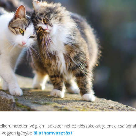
 elkerülhetetlen vég, ami sokszor nehéz időszakokat jelent a családna
t, vegyen igénybe
állathamvasztást
!