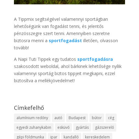
A Tippmix segítségével valamennyi sportágban
lehetőségünk van fogadást tenni, és jelentős
pénzösszegre szert tenni. Amennyiben szeretne
biztosra menni a
sportfogadást
illetően, olvasson
tovább!
A Napi Tuti Tippek egy tudatos
sportfogadásra
szakosodott weboldal, ahol bárkinek lehetősége nyílik
valamennyi sportág biztos tippjeit megkapni, ezzel
biztosítva a mellékjövedelmet!
Címkefelhő
alumínium redőny
autó
Budapest
bútor
cég
egyedi zuhanykabin
esküvő
gyártás
gázszerelő
gépi földmunka
ipar
kandalló
kereskedelem