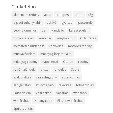
Címkefelhő
alumínium redőny
autó
Budapest
bútor
cég
egyedi zuhanykabin
esküvő
gyártás
gázszerelő
gépi földmunka
ipar
kandalló
kereskedelem
klíma szerelés
konténer
konyhabútor
költöztetés
költöztetés Budapest
könyvelés
motoros redőny
munkavédelem
műanyag bejárati ajtó
műanyag redőny
napellenző
Otthon
redőny
reklámajándék
reluxa
rendelés
Sport
szakfordítás
szalagfüggöny
szitanyomás
szolgáltatás
szúnyogháló
takarítás
tolmácsolás
Tűzvédelem
Vászonkép
vásárlás
webshop
webáruház
zuhanykabin
ékszer webáruház
épületbontás