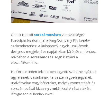
Önnek is profi
sorszámozásra
van szüksége?
Forduljon bizalommal a King Company Kft. kreatív
szakembereihez! A különböző jegyek, utalványok
designos megjelenése napjainkban különösen fontos,
miközben a
sorszámozás
segít kiszűrni a
visszaéléseket is.
Ha Ön is minden tekintetben egyedit szeretne nyújtani
ügyfeleinek, vásárlóinak, tervezzen egyedi jegyeket,
utalványokat vagy bérleteket, melyek nyomtatását és
sorszámozását bízza
nyomdánkra
! A részletekért
látogasson el honlapunkra!