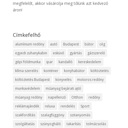
megfelelőt, akkor vásárolja meg tőlünk azt kedvező
áron!
Címkefelhő
alumínium redőny
autó
Budapest
bútor
cég
egyedi zuhanykabin
esküvő
gyártás
gázszerelő
gépi földmunka
ipar
kandalló
kereskedelem
klíma szerelés
konténer
konyhabútor
költöztetés
költöztetés Budapest
könyvelés
motoros redőny
munkavédelem
műanyag bejárati ajtó
műanyag redőny
napellenző
Otthon
redőny
reklámajándék
reluxa
rendelés
Sport
szakfordítás
szalagfüggöny
szitanyomás
szolgáltatás
szúnyogháló
takarítás
tolmácsolás