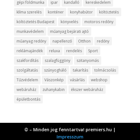
gépi földmunka
ipar
kandalló
kereskedelem
klíma szerelés
konténer
konyhabútor
költöztetés
költöztetés Budapest
könyvelés
motoros redőny
munkavédelem
műanyag bejárati ajtó
műanyag redőny
napellenző
Otthon
redőny
reklámajándék
reluxa
rendelés
Sport
szakfordítás
szalagfüggöny
szitanyomás
szolgáltatás
szúnyogháló
takarítás
tolmácsolás
Tűzvédelem
Vászonkép
vásárlás
webshop
webáruház
zuhanykabin
ékszer webáruház
épületbontás
© – Minden jog fenntartva! premiers.hu |
Impresszum