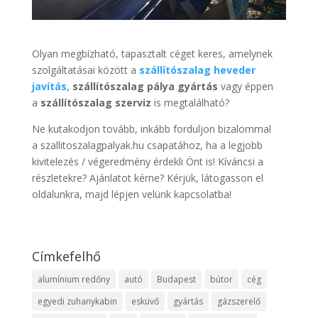
Olyan megbízható, tapasztalt céget keres, amelynek
szolgáltatásai között a
szállítószalag heveder
javítás
,
szállítószalag pálya gyártás
vagy éppen
a
szállítószalag szerviz
is megtalálható?
Ne kutakodjon tovább, inkább forduljon bizalommal
a szallitoszalagpalyak.hu csapatához, ha a legjobb
kivitelezés / végeredmény érdekli Önt is! Kíváncsi a
részletekre? Ajánlatot kérne? Kérjük, látogasson el
oldalunkra, majd lépjen velünk kapcsolatba!
Címkefelhő
alumínium redőny
autó
Budapest
bútor
cég
egyedi zuhanykabin
esküvő
gyártás
gázszerelő