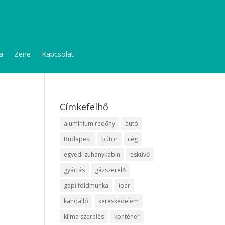
a
Zene
Kapcsolat
Címkefelhő
alumínium redőny
autó
Budapest
bútor
cég
egyedi zuhanykabin
esküvő
gyártás
gázszerelő
gépi földmunka
ipar
kandalló
kereskedelem
klíma szerelés
konténer