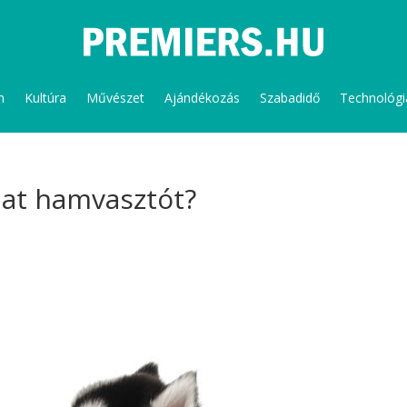
m
Kultúra
Művészet
Ajándékozás
Szabadidő
Technológi
llat hamvasztót?