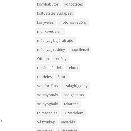
konyhabútor
költöztetés
költöztetés Budapest
könyvelés
motoros redőny
munkavédelem
műanyag bejárati ajtó
műanyag redőny
napellenző
Otthon
redőny
reklámajándék
reluxa
rendelés
Sport
szakfordítás
szalagfüggöny
szitanyomás
szolgáltatás
szúnyogháló
takarítás
tolmácsolás
Tűzvédelem
tó
Vászonkép
vásárlás