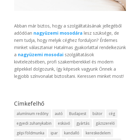
Abban már biztos, hogy a szolgáltatásának jellegéből
adódóan
nagyüzemi mosodára
lesz szüksége, de
nem tudja, hogy melyik céghez forduljon? Érdemes
minket választania! Hatalmas gyakorlattal rendelkezünk
a
nagyüzemi mosodai
szolgáltatások
kivitelezésében, profi szakemberekkel és modern
gépekkel dolgozunk, így képesek vagyunk Önnek a
legjobb színvonalat biztosítani. Keressen minket most!
Címkefelhő
alumínium redőny
autó
Budapest
bútor
cég
egyedi zuhanykabin
esküvő
gyártás
gázszerelő
gépi földmunka
ipar
kandalló
kereskedelem