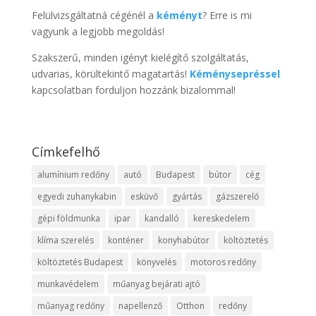
Felülvizsgáltatná cégénél a
kéményt
? Erre is mi
vagyunk a legjobb megoldás!
Szakszerű, minden igényt kielégítő szolgáltatás,
udvarias, körültekintő magatartás!
Kéménysepréssel
kapcsolatban forduljon hozzánk bizalommal!
Címkefelhő
alumínium redőny
autó
Budapest
bútor
cég
egyedi zuhanykabin
esküvő
gyártás
gázszerelő
gépi földmunka
ipar
kandalló
kereskedelem
klíma szerelés
konténer
konyhabútor
költöztetés
költöztetés Budapest
könyvelés
motoros redőny
munkavédelem
műanyag bejárati ajtó
műanyag redőny
napellenző
Otthon
redőny