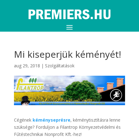
Mi kiseperjük kéményét!
aug 29, 2018
|
Szolgáltatások
Cégének
kéményseprésre
, kéménytisztításra lenne
szüksége? Forduljon a Filantrop Környezetvédelmi és
Fűtéstechnikai Nonprofit Kft.-hez!