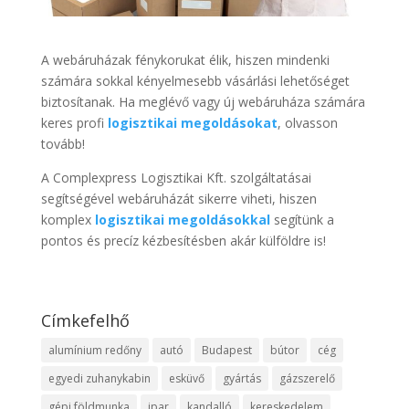
A webáruházak fénykorukat élik, hiszen mindenki
számára sokkal kényelmesebb vásárlási lehetőséget
biztosítanak. Ha meglévő vagy új webáruháza számára
keres profi
logisztikai megoldásokat
, olvasson
tovább!
A Complexpress Logisztikai Kft. szolgáltatásai
segítségével webáruházát sikerre viheti, hiszen
komplex
logisztikai megoldásokkal
segítünk a
pontos és precíz kézbesítésben akár külföldre is!
Címkefelhő
alumínium redőny
autó
Budapest
bútor
cég
egyedi zuhanykabin
esküvő
gyártás
gázszerelő
gépi földmunka
ipar
kandalló
kereskedelem