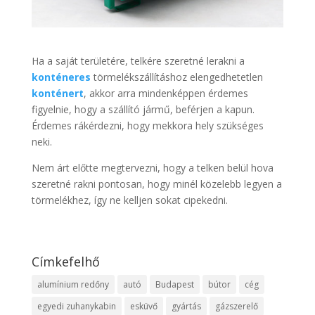
Ha a saját területére, telkére szeretné lerakni a
konténeres
törmelékszállításhoz elengedhetetlen
konténert
, akkor arra mindenképpen érdemes
figyelnie, hogy a szállító jármű, beférjen a kapun.
Érdemes rákérdezni, hogy mekkora hely szükséges
neki.
Nem árt előtte megtervezni, hogy a telken belül hova
szeretné rakni pontosan, hogy minél közelebb legyen a
törmelékhez, így ne kelljen sokat cipekedni.
Címkefelhő
alumínium redőny
autó
Budapest
bútor
cég
egyedi zuhanykabin
esküvő
gyártás
gázszerelő