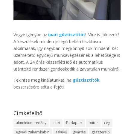
Vegye igénybe az
ipari gőztisztítót
! Mire is jók ezek?
A készülékek minden jellegű beltéri tisztításra
alkalmasak, így nagyban megkönnyít sok mindent! Két
üzemeltető egyidejű munkavégzésének a lehetősége is
adott. A 24 órás készenléti idő és automatikus
utántöltő rendszer gondoskodik a zavartalan munkáról.
Tekintse meg kínálatunkat, ha
gőztisztítók
beszerzésére adta a fejét!
Címkefelhő
alumínium redőny
autó
Budapest
bútor
cég
egyedi zuhanykabin
esküvő
gyártás
gázszerelő