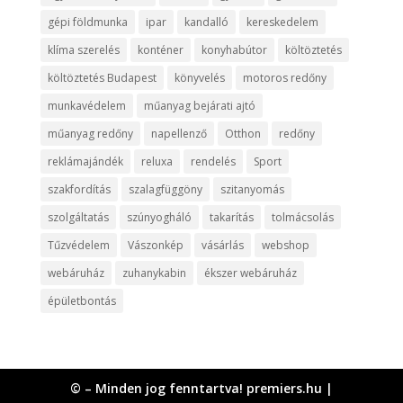
gépi földmunka
ipar
kandalló
kereskedelem
klíma szerelés
konténer
konyhabútor
költöztetés
költöztetés Budapest
könyvelés
motoros redőny
munkavédelem
műanyag bejárati ajtó
műanyag redőny
napellenző
Otthon
redőny
reklámajándék
reluxa
rendelés
Sport
szakfordítás
szalagfüggöny
szitanyomás
szolgáltatás
szúnyogháló
takarítás
tolmácsolás
Tűzvédelem
Vászonkép
vásárlás
webshop
webáruház
zuhanykabin
ékszer webáruház
épületbontás
© – Minden jog fenntartva! premiers.hu |