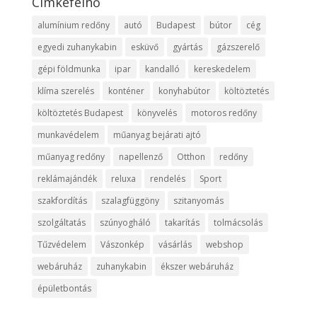
Címkefelhő
alumínium redőny
autó
Budapest
bútor
cég
egyedi zuhanykabin
esküvő
gyártás
gázszerelő
gépi földmunka
ipar
kandalló
kereskedelem
klíma szerelés
konténer
konyhabútor
költöztetés
költöztetés Budapest
könyvelés
motoros redőny
munkavédelem
műanyag bejárati ajtó
műanyag redőny
napellenző
Otthon
redőny
reklámajándék
reluxa
rendelés
Sport
szakfordítás
szalagfüggöny
szitanyomás
szolgáltatás
szúnyogháló
takarítás
tolmácsolás
Tűzvédelem
Vászonkép
vásárlás
webshop
webáruház
zuhanykabin
ékszer webáruház
épületbontás