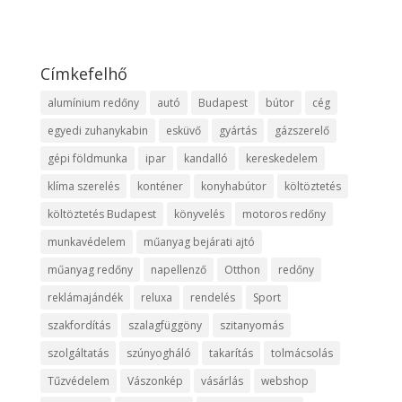
Címkefelhő
alumínium redőny
autó
Budapest
bútor
cég
egyedi zuhanykabin
esküvő
gyártás
gázszerelő
gépi földmunka
ipar
kandalló
kereskedelem
klíma szerelés
konténer
konyhabútor
költöztetés
költöztetés Budapest
könyvelés
motoros redőny
munkavédelem
műanyag bejárati ajtó
műanyag redőny
napellenző
Otthon
redőny
reklámajándék
reluxa
rendelés
Sport
szakfordítás
szalagfüggöny
szitanyomás
szolgáltatás
szúnyogháló
takarítás
tolmácsolás
Tűzvédelem
Vászonkép
vásárlás
webshop