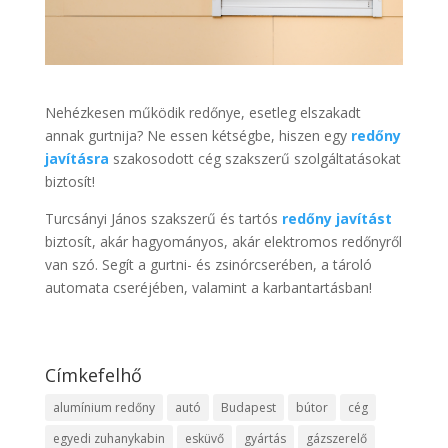
Nehézkesen működik redőnye, esetleg elszakadt
annak gurtnija? Ne essen kétségbe, hiszen egy
redőny
javításra
szakosodott cég szakszerű szolgáltatásokat
biztosít!
Turcsányi János szakszerű és tartós
redőny javítást
biztosít, akár hagyományos, akár elektromos redőnyről
van szó. Segít a gurtni- és zsinórcserében, a tároló
automata cseréjében, valamint a karbantartásban!
Címkefelhő
alumínium redőny
autó
Budapest
bútor
cég
egyedi zuhanykabin
esküvő
gyártás
gázszerelő