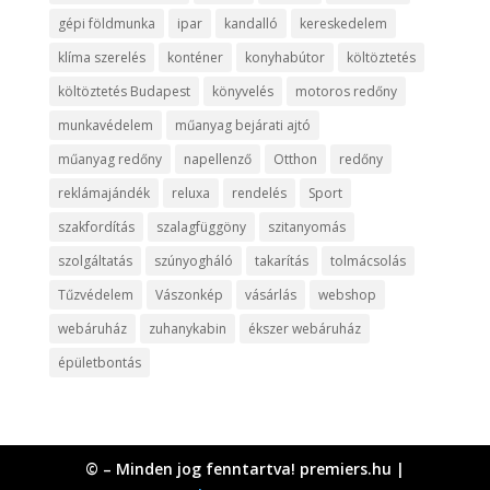
gépi földmunka
ipar
kandalló
kereskedelem
klíma szerelés
konténer
konyhabútor
költöztetés
költöztetés Budapest
könyvelés
motoros redőny
munkavédelem
műanyag bejárati ajtó
műanyag redőny
napellenző
Otthon
redőny
reklámajándék
reluxa
rendelés
Sport
szakfordítás
szalagfüggöny
szitanyomás
szolgáltatás
szúnyogháló
takarítás
tolmácsolás
Tűzvédelem
Vászonkép
vásárlás
webshop
webáruház
zuhanykabin
ékszer webáruház
épületbontás
© – Minden jog fenntartva! premiers.hu |