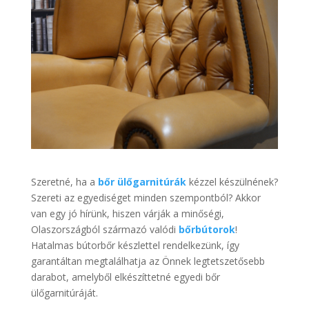
Szeretné, ha a
bőr ülőgarnitúrák
kézzel készülnének?
Szereti az egyediséget minden szempontból? Akkor
van egy jó hírünk, hiszen várják a minőségi,
Olaszországból származó valódi
bőrbútorok
!
Hatalmas bútorbőr készlettel rendelkezünk, így
garantáltan megtalálhatja az Önnek legtetszetősebb
darabot, amelyből elkészíttetné egyedi bőr
ülőgarnitúráját.