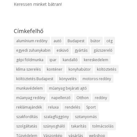
Keressen minket bátran!
Címkefelhő
alumínium redőny
autó
Budapest
bútor
cég
egyedi zuhanykabin
esküvő
gyártás
gázszerelő
gépi földmunka
ipar
kandalló
kereskedelem
klíma szerelés
konténer
konyhabútor
költöztetés
költöztetés Budapest
könyvelés
motoros redőny
munkavédelem
műanyag bejárati ajtó
műanyag redőny
napellenző
Otthon
redőny
reklámajándék
reluxa
rendelés
Sport
szakfordítás
szalagfüggöny
szitanyomás
szolgáltatás
szúnyogháló
takarítás
tolmácsolás
Tűzvédelem
Vászonkép
vásárlás
webshop