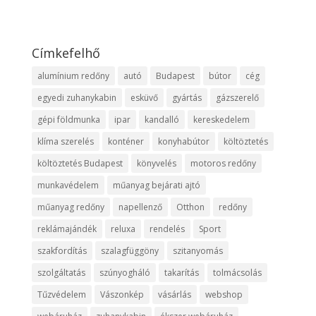
Címkefelhő
alumínium redőny
autó
Budapest
bútor
cég
egyedi zuhanykabin
esküvő
gyártás
gázszerelő
gépi földmunka
ipar
kandalló
kereskedelem
klíma szerelés
konténer
konyhabútor
költöztetés
költöztetés Budapest
könyvelés
motoros redőny
munkavédelem
műanyag bejárati ajtó
műanyag redőny
napellenző
Otthon
redőny
reklámajándék
reluxa
rendelés
Sport
szakfordítás
szalagfüggöny
szitanyomás
szolgáltatás
szúnyogháló
takarítás
tolmácsolás
Tűzvédelem
Vászonkép
vásárlás
webshop