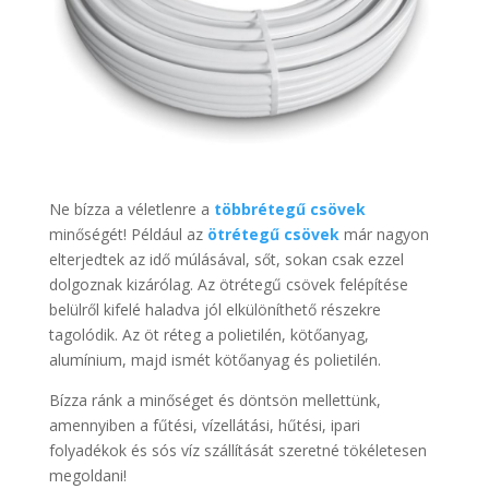
Ne bízza a véletlenre a
többrétegű csövek
minőségét! Például az
ötrétegű csövek
már nagyon
elterjedtek az idő múlásával, sőt, sokan csak ezzel
dolgoznak kizárólag. Az ötrétegű csövek felépítése
belülről kifelé haladva jól elkülöníthető részekre
tagolódik. Az öt réteg a polietilén, kötőanyag,
alumínium, majd ismét kötőanyag és polietilén.
Bízza ránk a minőséget és döntsön mellettünk,
amennyiben a fűtési, vízellátási, hűtési, ipari
folyadékok és sós víz szállítását szeretné tökéletesen
megoldani!