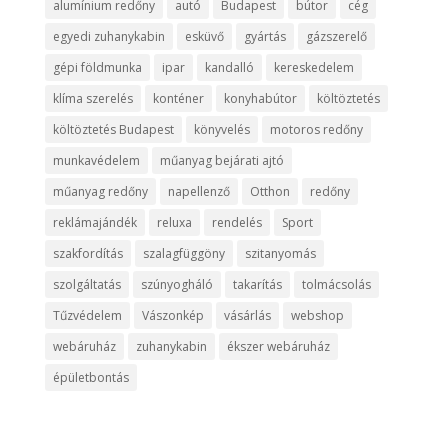
alumínium redőny
autó
Budapest
bútor
cég
egyedi zuhanykabin
esküvő
gyártás
gázszerelő
gépi földmunka
ipar
kandalló
kereskedelem
klíma szerelés
konténer
konyhabútor
költöztetés
költöztetés Budapest
könyvelés
motoros redőny
munkavédelem
műanyag bejárati ajtó
műanyag redőny
napellenző
Otthon
redőny
reklámajándék
reluxa
rendelés
Sport
szakfordítás
szalagfüggöny
szitanyomás
szolgáltatás
szúnyogháló
takarítás
tolmácsolás
Tűzvédelem
Vászonkép
vásárlás
webshop
webáruház
zuhanykabin
ékszer webáruház
épületbontás