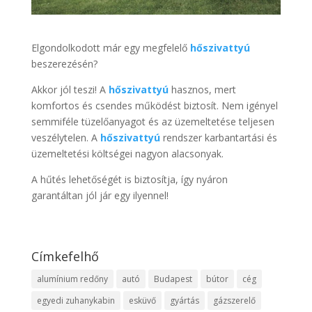
Elgondolkodott már egy megfelelő
hőszivattyú
beszerezésén?
Akkor jól teszi! A
hőszivattyú
hasznos, mert
komfortos és csendes működést biztosít. Nem igényel
semmiféle tüzelőanyagot és az üzemeltetése teljesen
veszélytelen. A
hőszivattyú
rendszer karbantartási és
üzemeltetési költségei nagyon alacsonyak.
A hűtés lehetőségét is biztosítja, így nyáron
garantáltan jól jár egy ilyennel!
Címkefelhő
alumínium redőny
autó
Budapest
bútor
cég
egyedi zuhanykabin
esküvő
gyártás
gázszerelő