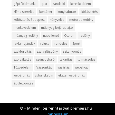
gépi földmunka
ipar
kandalló
kereskedelem
klíma szerelés
konténer
konyhabútor
költöztetés
költöztetés Budapest
könyvelés
motoros redőny
munkavédelem
műanyag bejárati ajtó
műanyag redőny
napellenző
Otthon
redőny
reklámajándék
reluxa
rendelés
Sport
szakfordítás
szalagfüggöny
szitanyomás
szolgáltatás
szúnyogháló
takarítás
tolmácsolás
Tűzvédelem
Vászonkép
vásárlás
webshop
webáruház
zuhanykabin
ékszer webáruház
épületbontás
© – Minden jog fenntartva! premiers.hu |
Impresszum