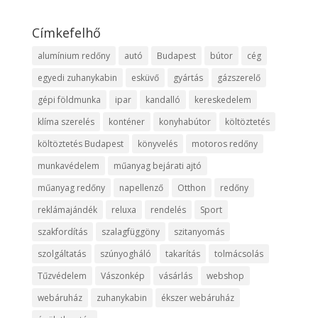
Címkefelhő
alumínium redőny
autó
Budapest
bútor
cég
egyedi zuhanykabin
esküvő
gyártás
gázszerelő
gépi földmunka
ipar
kandalló
kereskedelem
klíma szerelés
konténer
konyhabútor
költöztetés
költöztetés Budapest
könyvelés
motoros redőny
munkavédelem
műanyag bejárati ajtó
műanyag redőny
napellenző
Otthon
redőny
reklámajándék
reluxa
rendelés
Sport
szakfordítás
szalagfüggöny
szitanyomás
szolgáltatás
szúnyogháló
takarítás
tolmácsolás
Tűzvédelem
Vászonkép
vásárlás
webshop
webáruház
zuhanykabin
ékszer webáruház