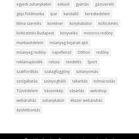
egyedi zuhanykabin
esküvő
gyártás
gázszerelő
gépi földmunka
ipar
kandalló
kereskedelem
klíma szerelés
konténer
konyhabútor
költöztetés
költöztetés Budapest
könyvelés
motoros redőny
munkavédelem
műanyag bejárati ajtó
műanyag redőny
napellenző
Otthon
redőny
reklámajándék
reluxa
rendelés
Sport
szakfordítás
szalagfüggöny
szitanyomás
szolgáltatás
szúnyogháló
takarítás
tolmácsolás
Tűzvédelem
Vászonkép
vásárlás
webshop
webáruház
zuhanykabin
ékszer webáruház
épületbontás