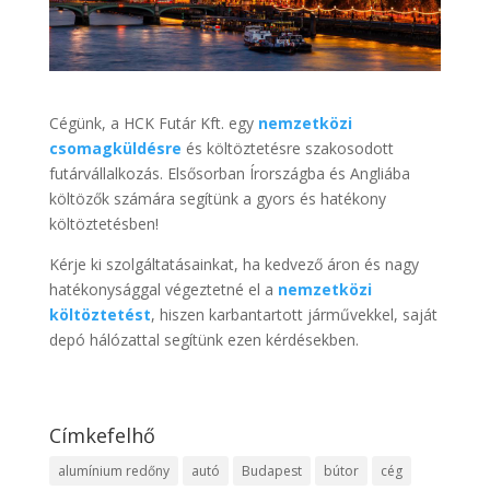
Cégünk, a HCK Futár Kft. egy
nemzetközi
csomagküldésre
és költöztetésre szakosodott
futárvállalkozás. Elsősorban Írországba és Angliába
költözők számára segítünk a gyors és hatékony
költöztetésben!
Kérje ki szolgáltatásainkat, ha kedvező áron és nagy
hatékonysággal végeztetné el a
nemzetközi
költöztetést
, hiszen karbantartott járművekkel, saját
depó hálózattal segítünk ezen kérdésekben.
Címkefelhő
alumínium redőny
autó
Budapest
bútor
cég