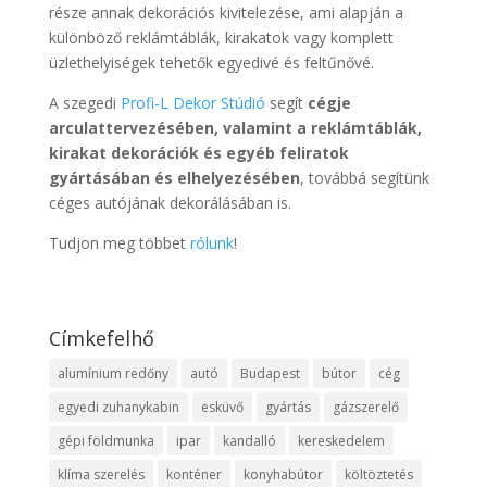
része annak dekorációs kivitelezése, ami alapján a
különböző reklámtáblák, kirakatok vagy komplett
üzlethelyiségek tehetők egyedivé és feltűnővé.
A szegedi
Profi-L Dekor Stúdió
segít
cégje
arculattervezésében, valamint a reklámtáblák,
kirakat dekorációk és egyéb feliratok
gyártásában és elhelyezésében
, továbbá segítünk
céges autójának dekorálásában is.
Tudjon meg többet
rólunk
!
Címkefelhő
alumínium redőny
autó
Budapest
bútor
cég
egyedi zuhanykabin
esküvő
gyártás
gázszerelő
gépi földmunka
ipar
kandalló
kereskedelem
klíma szerelés
konténer
konyhabútor
költöztetés