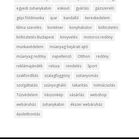
egyedi zuhanykabin
esküvő
gyártás
gázszerelő
gépi földmunka
ipar
kandalló
kereskedelem
klíma szerelés
konténer
konyhabútor
költöztetés
költöztetés Budapest
könyvelés
motoros redőny
munkavédelem
műanyag bejárati ajtó
műanyag redőny
napellenző
Otthon
redőny
reklámajándék
reluxa
rendelés
Sport
szakfordítás
szalagfüggöny
szitanyomás
szolgáltatás
szúnyogháló
takarítás
tolmácsolás
Tűzvédelem
Vászonkép
vásárlás
webshop
webáruház
zuhanykabin
ékszer webáruház
épületbontás