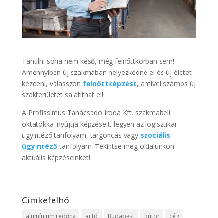
Tanulni soha nem késő, még felnőttkorban sem!
Amennyiben új szakmában helyezkedne el és új életet
kezdeni, válasszon
felnőttképzést
, amivel számos új
szakterületet sajátíthat el!
A Profissimus Tanácsadó Iroda Kft. szakmabeli
oktatókkal nyújtja képzéseit, legyen az logisztikai
ügyintéző tanfolyam, targoncás vagy
szociális
ügyintéző
tanfolyam. Tekintse meg oldalunkon
aktuális képzéseinket!
Címkefelhő
alumínium redőny
autó
Budapest
bútor
cég