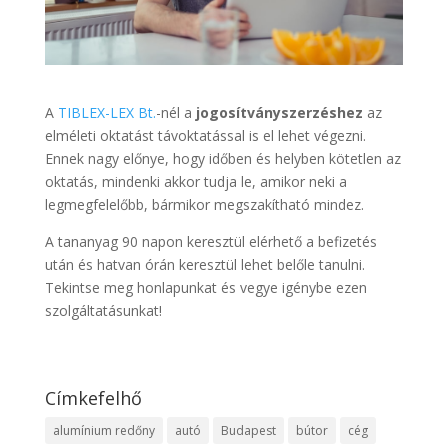
A
TIBLEX-LEX Bt.
-nél a
jogosítványszerzéshez
az
elméleti oktatást távoktatással is el lehet végezni.
Ennek nagy előnye, hogy időben és helyben kötetlen az
oktatás, mindenki akkor tudja le, amikor neki a
legmegfelelőbb, bármikor megszakítható mindez.
A tananyag 90 napon keresztül elérhető a befizetés
után és hatvan órán keresztül lehet belőle tanulni.
Tekintse meg honlapunkat és vegye igénybe ezen
szolgáltatásunkat!
Címkefelhő
alumínium redőny
autó
Budapest
bútor
cég