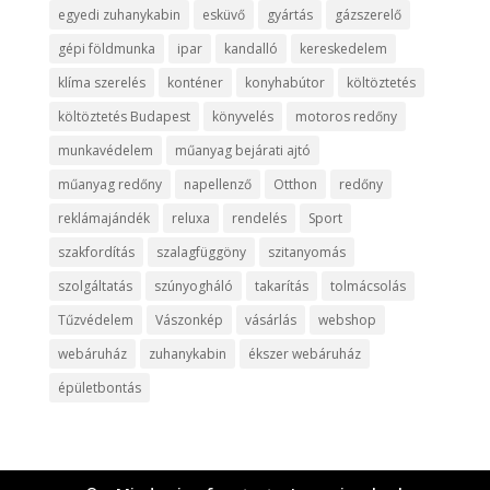
egyedi zuhanykabin
esküvő
gyártás
gázszerelő
gépi földmunka
ipar
kandalló
kereskedelem
klíma szerelés
konténer
konyhabútor
költöztetés
költöztetés Budapest
könyvelés
motoros redőny
munkavédelem
műanyag bejárati ajtó
műanyag redőny
napellenző
Otthon
redőny
reklámajándék
reluxa
rendelés
Sport
szakfordítás
szalagfüggöny
szitanyomás
szolgáltatás
szúnyogháló
takarítás
tolmácsolás
Tűzvédelem
Vászonkép
vásárlás
webshop
webáruház
zuhanykabin
ékszer webáruház
épületbontás