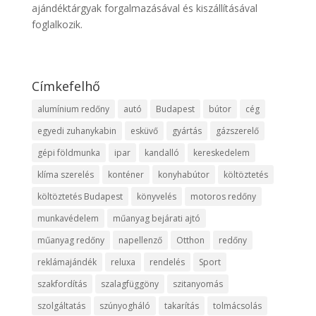
ajándéktárgyak forgalmazásával és kiszállításával
foglalkozik.
Címkefelhő
alumínium redőny
autó
Budapest
bútor
cég
egyedi zuhanykabin
esküvő
gyártás
gázszerelő
gépi földmunka
ipar
kandalló
kereskedelem
klíma szerelés
konténer
konyhabútor
költöztetés
költöztetés Budapest
könyvelés
motoros redőny
munkavédelem
műanyag bejárati ajtó
műanyag redőny
napellenző
Otthon
redőny
reklámajándék
reluxa
rendelés
Sport
szakfordítás
szalagfüggöny
szitanyomás
szolgáltatás
szúnyogháló
takarítás
tolmácsolás