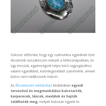
Sokszor előfordul, hogy egy számunkra egyedinek tűnt
ékszerünk visszaköszön nekünk a hétköznapokban, és
úgy érezzük, egyéniségünk teljes körű ragyogásához
valami egyedibbet, különlegesebbet szeretnénk, amivel
biztos nem találkozunk máson.
Az
Ékszerkuckó webáruház
kínálatában
egyedi
tervezésű és megmunkálású kulcstartók,
karperecek, láncok, medálok és hajtűk
találhatók meg,
melyek biztosan egyedi és