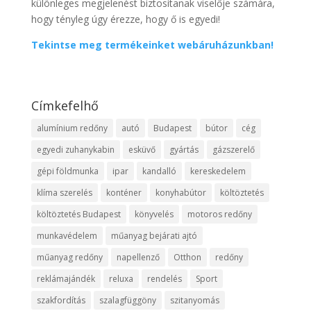
különleges megjelenést biztosítanak viselője számára,
hogy tényleg úgy érezze, hogy ő is egyedi!
Tekintse meg termékeinket webáruházunkban!
Címkefelhő
alumínium redőny
autó
Budapest
bútor
cég
egyedi zuhanykabin
esküvő
gyártás
gázszerelő
gépi földmunka
ipar
kandalló
kereskedelem
klíma szerelés
konténer
konyhabútor
költöztetés
költöztetés Budapest
könyvelés
motoros redőny
munkavédelem
műanyag bejárati ajtó
műanyag redőny
napellenző
Otthon
redőny
reklámajándék
reluxa
rendelés
Sport
szakfordítás
szalagfüggöny
szitanyomás