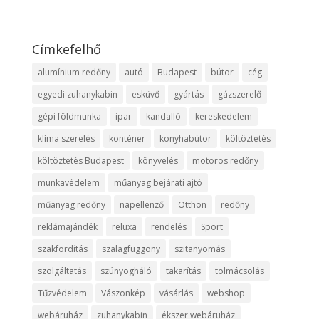
Címkefelhő
alumínium redőny
autó
Budapest
bútor
cég
egyedi zuhanykabin
esküvő
gyártás
gázszerelő
gépi földmunka
ipar
kandalló
kereskedelem
klíma szerelés
konténer
konyhabútor
költöztetés
költöztetés Budapest
könyvelés
motoros redőny
munkavédelem
műanyag bejárati ajtó
műanyag redőny
napellenző
Otthon
redőny
reklámajándék
reluxa
rendelés
Sport
szakfordítás
szalagfüggöny
szitanyomás
szolgáltatás
szúnyogháló
takarítás
tolmácsolás
Tűzvédelem
Vászonkép
vásárlás
webshop
webáruház
zuhanykabin
ékszer webáruház