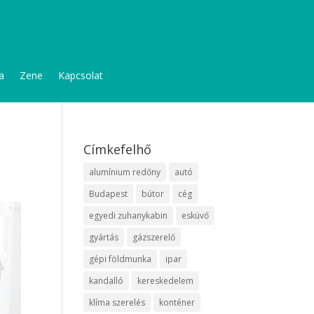
a
Zene
Kapcsolat
Címkefelhő
alumínium redőny
autó
Budapest
bútor
cég
egyedi zuhanykabin
esküvő
gyártás
gázszerelő
gépi földmunka
ipar
kandalló
kereskedelem
klíma szerelés
konténer