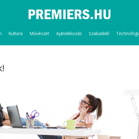
m
Kultúra
Művészet
Ajándékozás
Szabadidő
Technológi
!