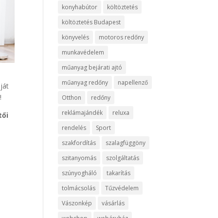
konyhabútor
költöztetés
költöztetés Budapest
könyvelés
motoros redőny
munkavédelem
műanyag bejárati ajtó
műanyag redőny
napellenző
ját
!
Otthon
redőny
reklámajándék
reluxa
tői
rendelés
Sport
szakfordítás
szalagfüggöny
szitanyomás
szolgáltatás
szúnyogháló
takarítás
tolmácsolás
Tűzvédelem
Vászonkép
vásárlás