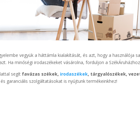
igyelembe vegyük a háttámla kialakítását, és azt, hogy a használója sa
i azt. Ha minőségi irodaszékeket vásárolna, forduljon a SzékÁruházhoz
lattal segít
favázas székek,
irodaszékek
, tárgyalószékek, veze
és garanciális szolgáltatásokat is nyújtunk termékeinkhez!